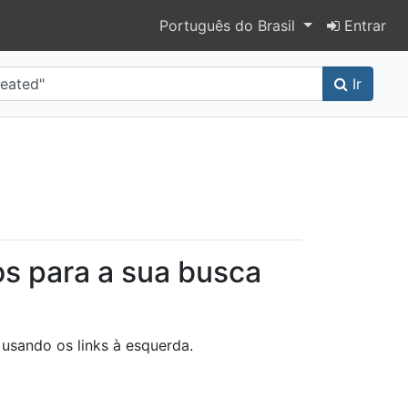
Alterar idioma
Português do Brasil
Entrar
Ir
ted"
os para a sua busca
usando os links à esquerda.