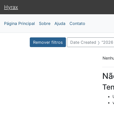
Hyrax
Hyrax
Página Principal
Sobre
Ajuda
Contato
Busca
Busca
Filtragem por:
Remover filtros
Date Created
"2026 
Nenhu
Re
Nã
Ten