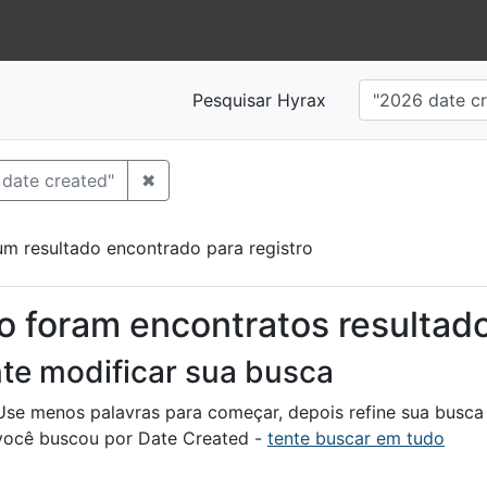
Pesquisar Hyrax
✖
Remover Date Created: "2026 date crea
date created"
m resultado encontrado para registro
sultados da Busca
o foram encontratos resultad
te modificar sua busca
Use menos palavras para começar, depois refine sua busca 
você buscou por Date Created -
tente buscar em tudo